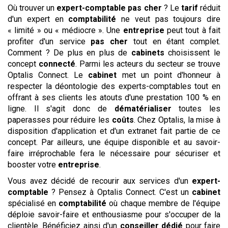
Où trouver un
expert-comptable
pas cher
? Le
tarif
réduit
d'un expert en
comptabilité
ne veut pas toujours dire
« limité » ou « médiocre ». Une
entreprise
peut tout à fait
profiter d'un service
pas cher
tout en étant complet.
Comment ? De plus en plus de
cabinets
choisissent le
concept
connecté
. Parmi les acteurs du secteur se trouve
Optalis Connect. Le
cabinet
met un point d'honneur à
respecter la déontologie des experts-comptables tout en
offrant à ses clients les atouts d'une prestation 100 % en
ligne. Il s'agit donc de
dématérialiser
toutes les
paperasses pour réduire les
coûts
. Chez Optalis, la mise à
disposition d'application et d'un extranet fait partie de ce
concept. Par ailleurs, une équipe disponible et au savoir-
faire irréprochable fera le nécessaire pour sécuriser et
booster votre
entreprise
.
Vous avez décidé de recourir aux services d'un
expert-
comptable
? Pensez à Optalis Connect. C'est un
cabinet
spécialisé en
comptabilité
où chaque membre de l'équipe
déploie savoir-faire et enthousiasme pour s'occuper de la
clientèle. Bénéficiez ainsi d'un
conseiller dédié
pour faire