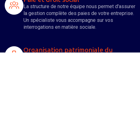
La structure de notre équipe nous permet d'assurer
la gestion complète des paies de votre entreprise.
Un spécialiste vous accompagne sur vos
interrogations en matière sociale.
Organisation patrimoniale du
dirigeant
Nous nous impliquons à vos côtés pour
développer votre entreprise, mais également vous
assister dans l'organisation et l'optimisation de
votre patrimoine familial.
Droits des sociétés
De nombreuses formalités juridiques sont à opérer
aussi bien lors de la création d'une entreprise qu’
au cours de sa vie sociale. Un spécialiste de notre
équipe vous aide à les accomplir.