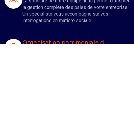
La structure de notre équipe nous permet d'assurer
la gestion complète des paies de votre entreprise.
Un spécialiste vous accompagne sur vos
interrogations en matière sociale.
Organisation patrimoniale du
dirigeant
Nous nous impliquons à vos côtés pour
développer votre entreprise, mais également vous
assister dans l'organisation et l'optimisation de
votre patrimoine familial.
Droits des sociétés
De nombreuses formalités juridiques sont à opérer
aussi bien lors de la création d'une entreprise qu’
au cours de sa vie sociale. Un spécialiste de notre
équipe vous aide à les accomplir.