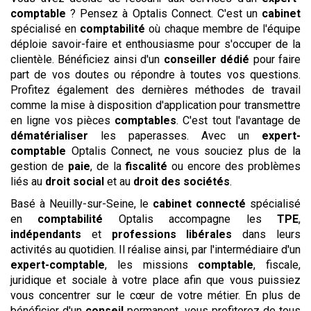
comptable
? Pensez à Optalis Connect. C'est un
cabinet
spécialisé en
comptabilité
où chaque membre de l'équipe
déploie savoir-faire et enthousiasme pour s'occuper de la
clientèle. Bénéficiez ainsi d'un
conseiller dédié
pour faire
part de vos doutes ou répondre à toutes vos questions.
Profitez également des dernières méthodes de travail
comme la mise à disposition d'application pour transmettre
en ligne vos pièces
comptables
. C'est tout l'avantage de
dématérialiser
les paperasses. Avec un
expert-
comptable
Optalis Connect, ne vous souciez plus de la
gestion de
paie
, de la
fiscalité
ou encore des problèmes
liés au
droit social
et au
droit des sociétés
.
Basé à Neuilly-sur-Seine, le
cabinet
connecté
spécialisé
en
comptabilité
Optalis accompagne les
TPE
,
indépendants
et
professions libérales
dans leurs
activités au quotidien. Il réalise ainsi, par l'intermédiaire d'un
expert-comptable
, les missions
comptable
, fiscale,
juridique et sociale à votre place afin que vous puissiez
vous concentrer sur le cœur de votre métier. En plus de
bénéficier d'un
conseil
permanent, vous profiterez de tous