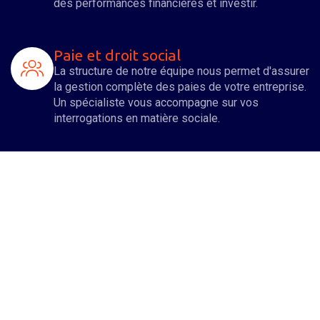
des performances financières et investir.
Paie et droit social
La structure de notre équipe nous permet d'assurer
la gestion complète des paies de votre entreprise.
Un spécialiste vous accompagne sur vos
interrogations en matière sociale.
Organisation patrimoniale du
dirigeant
Nous nous impliquons à vos côtés pour
développer votre entreprise, mais également vous
assister dans l'organisation et l'optimisation de
votre patrimoine familial.
Droits des sociétés
De nombreuses formalités juridiques sont à opérer