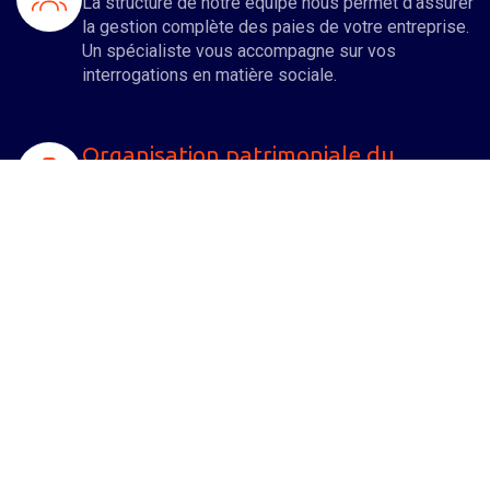
La structure de notre équipe nous permet d'assurer
la gestion complète des paies de votre entreprise.
Un spécialiste vous accompagne sur vos
interrogations en matière sociale.
Organisation patrimoniale du
dirigeant
Nous nous impliquons à vos côtés pour
développer votre entreprise, mais également vous
assister dans l'organisation et l'optimisation de
votre patrimoine familial.
Droits des sociétés
De nombreuses formalités juridiques sont à opérer
aussi bien lors de la création d'une entreprise qu’
au cours de sa vie sociale. Un spécialiste de notre
équipe vous aide à les accomplir.