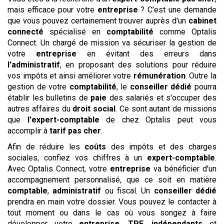
mais efficace pour votre
entreprise
? C'est une demande
que vous pouvez certainement trouver auprès d'un
cabinet
connecté
spécialisé en
comptabilité
comme Optalis
Connect. Un chargé de mission va sécuriser la gestion de
votre
entreprise
en évitant des erreurs dans
l'administratif
, en proposant des solutions pour réduire
vos impôts et ainsi améliorer votre
rémunération
. Outre la
gestion de votre
comptabilité
, le
conseiller dédié
pourra
établir les bulletins de
paie
des salariés et s'occuper des
autres affaires du
droit social
. Ce sont autant de missions
que
l'expert-comptable
de chez Optalis peut vous
accomplir à
tarif
pas cher
.
Afin de réduire les
coûts
des impôts et des charges
sociales, confiez vos chiffres à un
expert-comptable
.
Avec Optalis Connect, votre
entreprise
va bénéficier d'un
accompagnement personnalisé, que ce soit en matière
comptable
,
administratif
ou fiscal. Un
conseiller dédié
prendra en main votre dossier. Vous pouvez le contacter à
tout moment ou dans le cas où vous songez à faire
développer votre
entreprise
.
TPE
,
indépendants
et