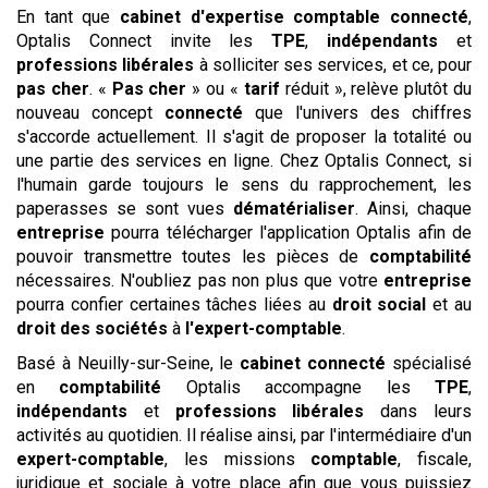
En tant que
cabinet
d'expertise
comptable
connecté
,
Optalis Connect invite les
TPE
,
indépendants
et
professions libérales
à solliciter ses services, et ce, pour
pas cher
. «
Pas cher
» ou «
tarif
réduit », relève plutôt du
nouveau concept
connecté
que l'univers des chiffres
s'accorde actuellement. Il s'agit de proposer la totalité ou
une partie des services en ligne. Chez Optalis Connect, si
l'humain garde toujours le sens du rapprochement, les
paperasses se sont vues
dématérialiser
. Ainsi, chaque
entreprise
pourra télécharger l'application Optalis afin de
pouvoir transmettre toutes les pièces de
comptabilité
nécessaires. N'oubliez pas non plus que votre
entreprise
pourra confier certaines tâches liées au
droit social
et au
droit des sociétés
à
l'expert-comptable
.
Basé à Neuilly-sur-Seine, le
cabinet
connecté
spécialisé
en
comptabilité
Optalis accompagne les
TPE
,
indépendants
et
professions libérales
dans leurs
activités au quotidien. Il réalise ainsi, par l'intermédiaire d'un
expert-comptable
, les missions
comptable
, fiscale,
juridique et sociale à votre place afin que vous puissiez