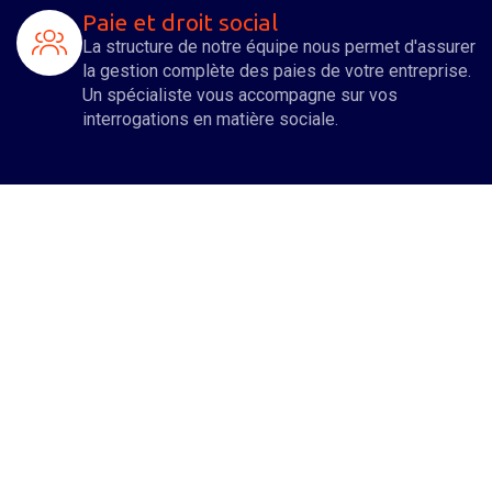
Paie et droit social
La structure de notre équipe nous permet d'assurer
la gestion complète des paies de votre entreprise.
Un spécialiste vous accompagne sur vos
interrogations en matière sociale.
Organisation patrimoniale du
dirigeant
Nous nous impliquons à vos côtés pour
développer votre entreprise, mais également vous
assister dans l'organisation et l'optimisation de
votre patrimoine familial.
Droits des sociétés
De nombreuses formalités juridiques sont à opérer
aussi bien lors de la création d'une entreprise qu’
au cours de sa vie sociale. Un spécialiste de notre