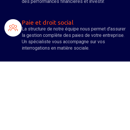
des performances financières et investir.
Paie et droit social
La structure de notre équipe nous permet d'assurer
la gestion complète des paies de votre entreprise.
Un spécialiste vous accompagne sur vos
interrogations en matière sociale.
Organisation patrimoniale du
dirigeant
Nous nous impliquons à vos côtés pour
développer votre entreprise, mais également vous
assister dans l'organisation et l'optimisation de
votre patrimoine familial.
Droits des sociétés
De nombreuses formalités juridiques sont à opérer