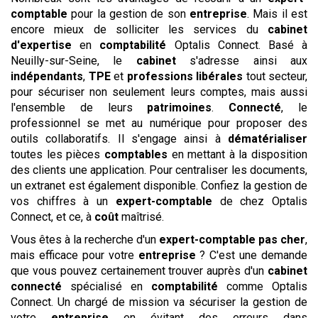
comptable
pour la gestion de son
entreprise
. Mais il est
encore mieux de solliciter les services du
cabinet
d'expertise
en
comptabilité
Optalis Connect. Basé à
Neuilly-sur-Seine, le
cabinet
s'adresse ainsi aux
indépendants
,
TPE
et
professions libérales
tout secteur,
pour sécuriser non seulement leurs comptes, mais aussi
l'ensemble de leurs
patrimoines
.
Connecté
, le
professionnel se met au numérique pour proposer des
outils collaboratifs. Il s'engage ainsi à
dématérialiser
toutes les pièces
comptables
en mettant à la disposition
des clients une application. Pour centraliser les documents,
un extranet est également disponible. Confiez la gestion de
vos chiffres à un
expert-comptable
de chez Optalis
Connect, et ce, à
coût
maîtrisé.
Vous êtes à la recherche d'un
expert-comptable
pas cher
,
mais efficace pour votre
entreprise
? C'est une demande
que vous pouvez certainement trouver auprès d'un
cabinet
connecté
spécialisé en
comptabilité
comme Optalis
Connect. Un chargé de mission va sécuriser la gestion de
votre
entreprise
en évitant des erreurs dans