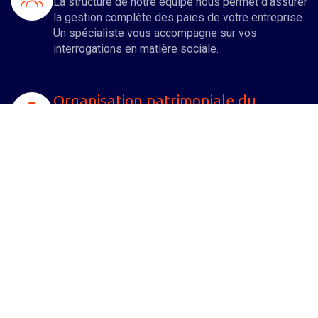
La structure de notre équipe nous permet d'assurer
la gestion complète des paies de votre entreprise.
Un spécialiste vous accompagne sur vos
interrogations en matière sociale.
Organisation patrimoniale du
dirigeant
Nous nous impliquons à vos côtés pour
développer votre entreprise, mais également vous
assister dans l'organisation et l'optimisation de
votre patrimoine familial.
Droits des sociétés
De nombreuses formalités juridiques sont à opérer
aussi bien lors de la création d'une entreprise qu’
au cours de sa vie sociale. Un spécialiste de notre
équipe vous aide à les accomplir.