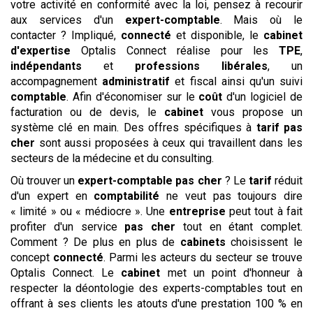
votre activité en conformité avec la loi, pensez à recourir
aux services d'un
expert-comptable
. Mais où le
contacter ? Impliqué,
connecté
et disponible, le
cabinet
d'expertise
Optalis Connect réalise pour les
TPE
,
indépendants
et
professions libérales
, un
accompagnement
administratif
et fiscal ainsi qu'un suivi
comptable
. Afin d'économiser sur le
coût
d'un logiciel de
facturation ou de devis, le
cabinet
vous propose un
système clé en main. Des offres spécifiques à
tarif
pas
cher
sont aussi proposées à ceux qui travaillent dans les
secteurs de la médecine et du consulting.
Où trouver un
expert-comptable
pas cher
? Le
tarif
réduit
d'un expert en
comptabilité
ne veut pas toujours dire
« limité » ou « médiocre ». Une
entreprise
peut tout à fait
profiter d'un service
pas cher
tout en étant complet.
Comment ? De plus en plus de
cabinets
choisissent le
concept
connecté
. Parmi les acteurs du secteur se trouve
Optalis Connect. Le
cabinet
met un point d'honneur à
respecter la déontologie des experts-comptables tout en
offrant à ses clients les atouts d'une prestation 100 % en