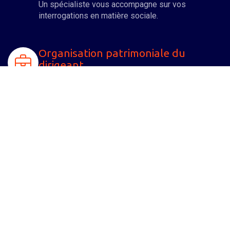
Un spécialiste vous accompagne sur vos
interrogations en matière sociale.
Organisation patrimoniale du
dirigeant
Nous nous impliquons à vos côtés pour
développer votre entreprise, mais également vous
assister dans l'organisation et l'optimisation de
votre patrimoine familial.
Droits des sociétés
De nombreuses formalités juridiques sont à opérer
aussi bien lors de la création d'une entreprise qu’
au cours de sa vie sociale. Un spécialiste de notre
équipe vous aide à les accomplir.
Fiscalité et optimisation de la