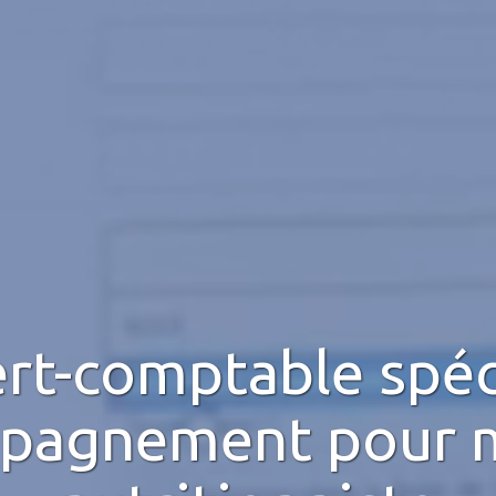
rt-comptable spéc
mpagnement pour