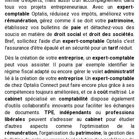
illimité d'experts, mais aussi d'un accompagnement dans
tous vos projets entrepreneuriaux. Avec un
expert-
comptable
Optalis, réduisez vos impôts, améliorez votre
rémunération
, gérez comme il se doit votre
patrimoine
,
établissez vos bulletins de
paie
et détachez-vous des
soucis en matière de
droit social
et
droit des sociétés
.
Bref, sollicitez l'aide d'un
expert-comptable
Optalis c'est
l'assurance d'être épaulé et en sécurité pour un
tarif
réduit.
Dès la création de votre
entreprise
, un
expert-comptable
peut vous assister. Il pourra par exemple identifier le
régime fiscal adapté ou encore gérer le volet
administratif
lié à la création de votre
entreprise
. Un
expert-comptable
de chez Optalis Connect peut faire encore plus grâce à ses
compétences toujours améliorées, et ce à
coût
maîtrisé. Le
cabinet
spécialisé en
comptabilité
dispose également
d'outils collaboratifs innovants pour faciliter les échanges
de documents.
TPE
,
indépendants
ou
professions
libérales
peuvent s'adresser au
cabinet
pour étudier
d'autres aspects comme l'optimisation de la
rémunération
, l'organisation du
patrimoine
, la gestion des