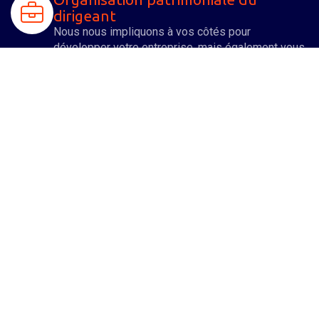
dirigeant
Nous nous impliquons à vos côtés pour
développer votre entreprise, mais également vous
assister dans l'organisation et l'optimisation de
votre patrimoine familial.
Droits des sociétés
De nombreuses formalités juridiques sont à opérer
aussi bien lors de la création d'une entreprise qu’
au cours de sa vie sociale. Un spécialiste de notre
équipe vous aide à les accomplir.
Fiscalité et optimisation de la
rémunération
Spécialistes de l'accompagnement aux
indépendants, professions libérales et TPE au
niveau fiscal, nous aidons également le dirigeant à