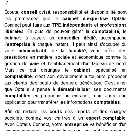
?
Écoute,
conseil
avisé, responsabilité et disponibilité sont
les promesses que le
cabinet
d'expertise
Optalis
Connect peut faire aux
TPE
,
indépendants
et
professions
libérales
. En plus de pouvoir gérer la
comptabilité
, le
cabinet
, à travers un
conseiller dédié
, accompagne
l'entreprise
à chaque instant. Il peut ainsi s'occuper du
volet
administratif
, de la
fiscalité
, vous offrir des
prestations en matière sociale et économique comme la
gestion de
paie
et l'établissement d'un tableau de bord.
Mais ce qui distingue le
cabinet
spécialisé en
comptabilité
, c'est son dévouement à toujours proposer
aux clients des outils de dernière génération. C'est ainsi
que Optalis a pensé à
dématérialiser
ses documents
comptables
en proposant un extranet, mais aussi une
application pour transférer les informations
comptables
.
Afin de réduire les
coûts
des impôts et des charges
sociales, confiez vos chiffres à un
expert-comptable
.
Avec Optalis Connect, votre
entreprise
va bénéficier d'un
accompagnement personnalisé, que ce soit en matière