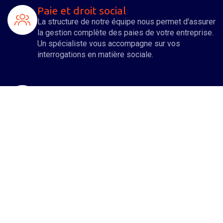
Paie et droit social
La structure de notre équipe nous permet d'assurer
la gestion complète des paies de votre entreprise.
Un spécialiste vous accompagne sur vos
interrogations en matière sociale.
Organisation patrimoniale du
dirigeant
Nous nous impliquons à vos côtés pour
développer votre entreprise, mais également vous
assister dans l'organisation et l'optimisation de
votre patrimoine familial.
Droits des sociétés
De nombreuses formalités juridiques sont à opérer
aussi bien lors de la création d'une entreprise qu’
au cours de sa vie sociale. Un spécialiste de notre